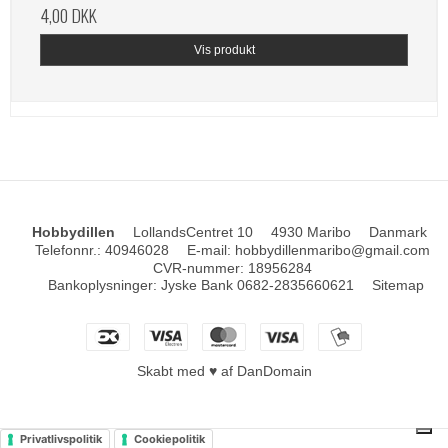
4,00 DKK
Vis produkt
Hobbydillen
LollandsCentret 10
4930 Maribo
Danmark
Telefonnr.
:
40946028
E-mail
:
hobbydillenmaribo@gmail.com
CVR-nummer
:
18956284
Bankoplysninger
:
Jyske Bank 0682-2835660621
Sitemap
Skabt med ♥ af DanDomain
Privatlivspolitik
Cookiepolitik