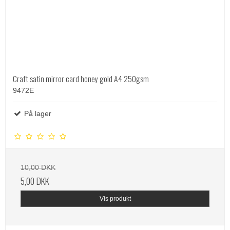
Craft satin mirror card honey gold A4 250gsm
9472E
På lager
10,00 DKK
5,00 DKK
Vis produkt