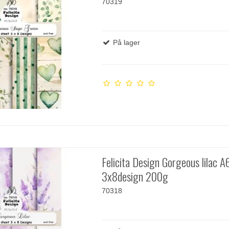
70319
På lager
Felicita Design Gorgeous lilac A
3x8design 200g
70318