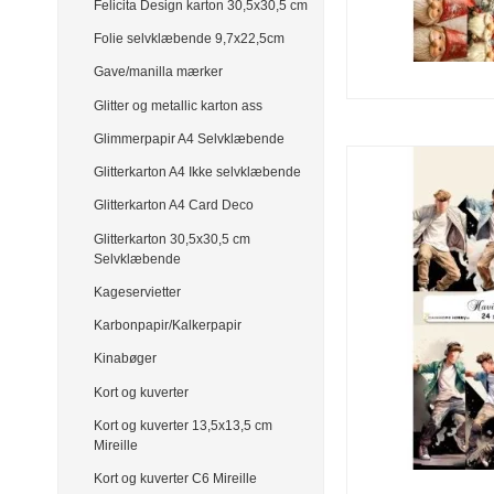
Felicita Design karton 30,5x30,5 cm
Folie selvklæbende 9,7x22,5cm
Gave/manilla mærker
Glitter og metallic karton ass
Glimmerpapir A4 Selvklæbende
Glitterkarton A4 Ikke selvklæbende
Glitterkarton A4 Card Deco
Glitterkarton 30,5x30,5 cm
Selvklæbende
Kageservietter
Karbonpapir/Kalkerpapir
Kinabøger
Kort og kuverter
Kort og kuverter 13,5x13,5 cm
Mireille
Kort og kuverter C6 Mireille