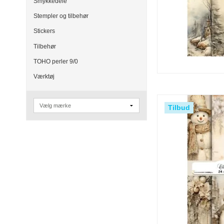
Smykkedele
Stempler og tilbehør
Stickers
Tilbehør
TOHO perler 9/0
Værktøj
Tilbud