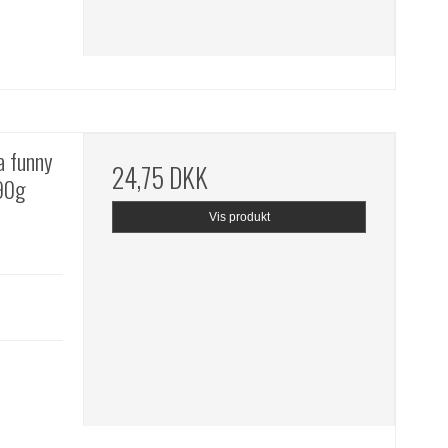
a funny
24,75 DKK
90g
Vis produkt