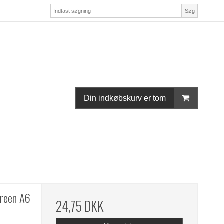
Søg
Din indkøbskurv er tom
green A6
24,75 DKK