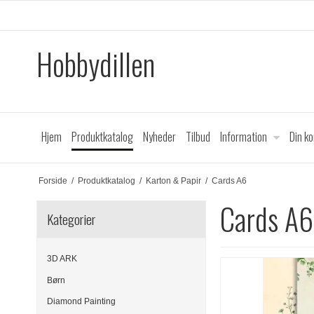
Hobbydillen
Hjem
Produktkatalog
Nyheder
Tilbud
Information
Din k
Forside
/
Produktkatalog
/
Karton & Papir
/
Cards A6
Cards A6
Kategorier
3D ARK
Børn
Diamond Painting