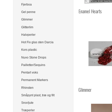
Fjerboa
Enamel Hearts
Gel penne
Glimmer
Glitterlim
Halvperler
Hot Fix glas sten Darcia
Kors plastic
Nuvo Stone Drops
Pailletter/Sequins
Pentart voks
Permanent Markers
Rhinsten
Glimmer
Småpynt plast, træ og filt
Snor/jute
Træperler