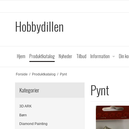
Hobbydillen
Hjem
Produktkatalog
Nyheder
Tilbud
Information
Din k
Forside
/
Produktkatalog
/
Pynt
Pynt
Kategorier
3D ARK
Børn
Diamond Painting