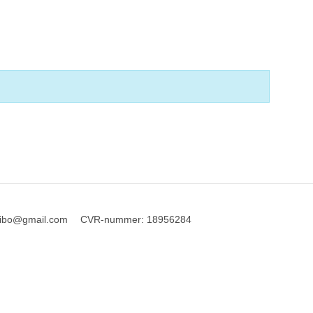
ribo@gmail.com
CVR-nummer
:
18956284