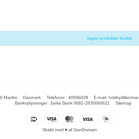
Ingen produkter fundet.
0 Maribo
Danmark
Telefonnr.
:
40946028
E-mail
:
hobbydillenma
Bankoplysninger
:
Jyske Bank 0682-2835660621
Sitemap
Skabt med ♥ af DanDomain