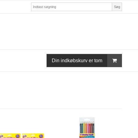
Søg
Din indkøbskurv er tom