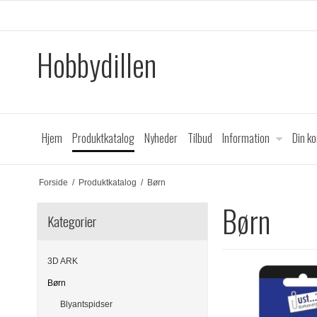
Hobbydillen
Hjem
Produktkatalog
Nyheder
Tilbud
Information
Din k
Forside
/
Produktkatalog
/
Børn
Børn
Kategorier
3D ARK
Børn
Blyantspidser