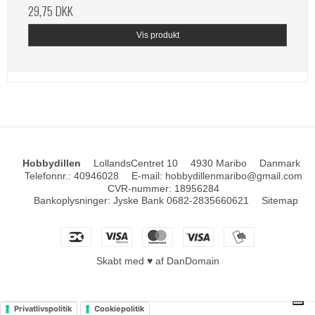
29,75 DKK
Vis produkt
Hobbydillen
LollandsCentret 10
4930 Maribo
Danmark
Telefonnr.
:
40946028
E-mail
:
hobbydillenmaribo@gmail.com
CVR-nummer
:
18956284
Bankoplysninger
:
Jyske Bank 0682-2835660621
Sitemap
Skabt med ♥ af DanDomain
Privatlivspolitik
Cookiepolitik