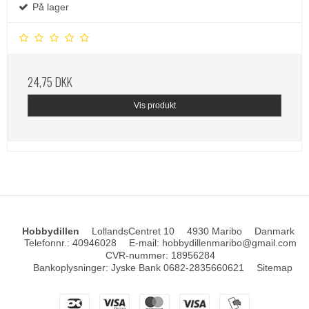
På lager
24,75 DKK
Vis produkt
Hobbydillen
LollandsCentret 10
4930 Maribo
Danmark
Telefonnr.
:
40946028
E-mail
:
hobbydillenmaribo@gmail.com
CVR-nummer
:
18956284
Bankoplysninger
:
Jyske Bank 0682-2835660621
Sitemap