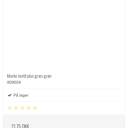
Marko textil plus græs grøn
809559
På lager
21,75 DKK