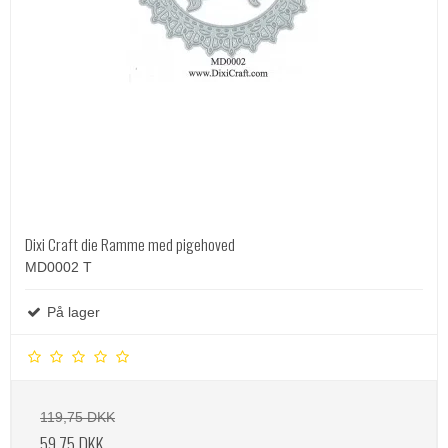
Dixi Craft die Ramme med pigehoved
MD0002 T
På lager
119,75 DKK
59,75 DKK