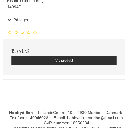
Fosted perler mix 50g
14994D
På lager
19,75 DKK
Vis produkt
Hobbydillen
LollandsCentret 10
4930 Maribo
Danmark
Telefonnr.
:
40946028
E-mail
:
hobbydillenmaribo@gmail.com
CVR-nummer
:
18956284
Bankoplysninger
:
Jyske Bank 0682-2835660621
Sitemap